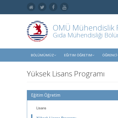
OMÜ
Mühendislik 
Gıda Mühendisliği Böl
BÖLÜMÜMÜZ
EĞITIM ÖĞRETIM
ÖĞRENCİ
Yüksek Lisans Programı
Eğitim Öğretim
Lisans
Yüksek Lisans Programı