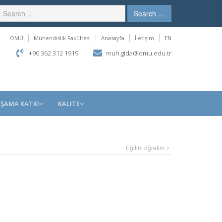
Search …
OMÜ
Mühendislik Fakültesi
Anasayfa
İletişim
EN
+90 362 312 1919
muh.gida@omu.edu.tr
ŞAMA KATKI
KALITE
Eğitim öğretim